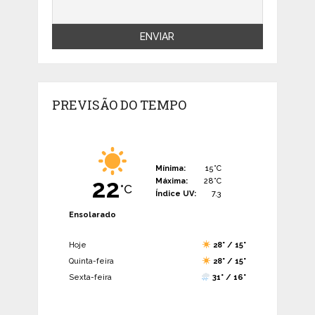
PREVISÃO DO TEMPO
Mínima:
15°C
22
Máxima:
28°C
°C
Índice UV:
7.3
Ensolarado
Hoje
28° / 15°
Quinta-feira
28° / 15°
Sexta-feira
31° / 16°