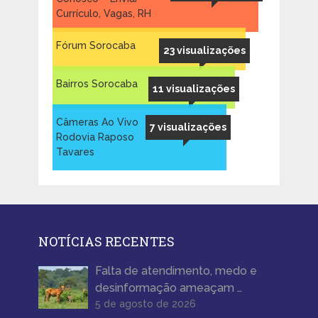
Currículo, Vagas, RH
Fórum Sorocaba
23 visualizações
Bairros Sorocaba
11 visualizações
Câmeras Ao Vivo
7 visualizações
Rodovia Raposo
Tavares
NOTÍCIAS RECENTES
Falta de atendimento, medo e
desinformação ameaçam …
5 de agosto de 2026