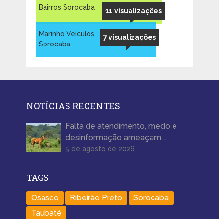
Bairros Sorocaba
11 visualizações
Marinho Veículos
7 visualizações
Sorocaba
NOTÍCIAS RECENTES
Falta de atendimento, medo e
desinformação ameaçam …
5 de agosto de 2026
TAGS
Osasco
Ribeirão Preto
Sorocaba
Taubaté