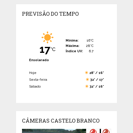
PREVISÃO DO TEMPO
Mínima:
16°C
17
Máxima:
28°C
°C
Índice UV:
6.7
Ensolarado
Hoje
28° / 16°
Sexta-feira
32° / 17°
Sábado
32° / 16°
CÂMERAS CASTELO BRANCO