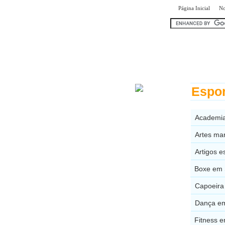
|
Página Inicial
No
encontr
Espor
Academia
Artes ma
Artigos e
Boxe em 
Capoeira
Dança em
Fitness 