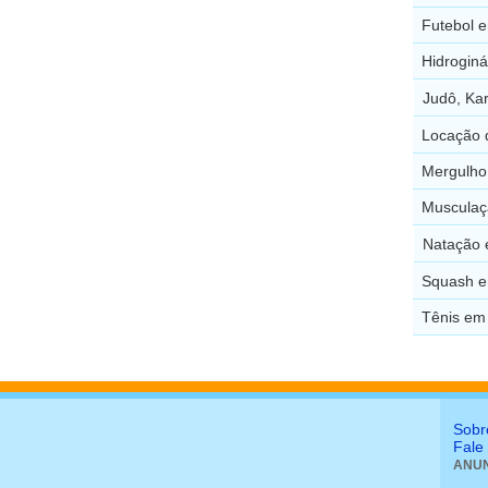
Futebol 
Hidroginá
Judô, Ka
Locação 
Mergulho
Musculaç
Natação 
Squash e
Tênis em
Sobr
Fale
ANUN