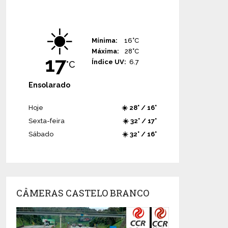
☀️
Mínima:
16°C
Máxima:
28°C
17
Índice UV:
6.7
°C
Ensolarado
Hoje
☀️ 28° / 16°
Sexta-feira
☀️ 32° / 17°
Sábado
☀️ 32° / 16°
CÂMERAS CASTELO BRANCO