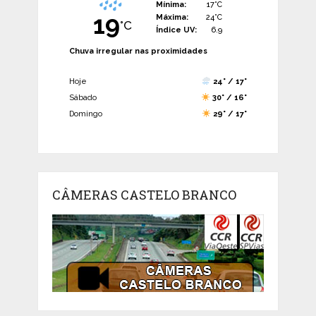
Mínima:
17°C
19
Máxima:
24°C
°C
Índice UV:
6.9
Chuva irregular nas proximidades
Hoje
24° / 17°
Sábado
30° / 16°
Domingo
29° / 17°
CÂMERAS CASTELO BRANCO