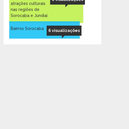
atrações culturais
nas regiões de
Sorocaba e Jundiaí
Bairros Sorocaba
6 visualizações