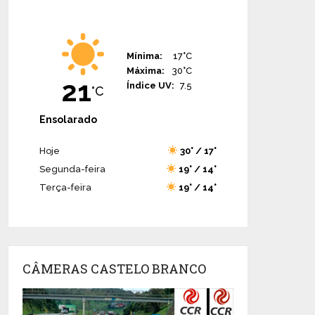
Mínima:
17°C
Máxima:
30°C
21
Índice UV:
7.5
°C
Ensolarado
Hoje
30° / 17°
Segunda-feira
19° / 14°
Terça-feira
19° / 14°
CÂMERAS CASTELO BRANCO