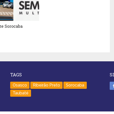
ze Sorocaba
TAGS
S
Osasco
Ribeirão Preto
Sorocaba
Taubaté