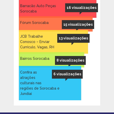
Barracão Auto Peças
16 visualizações
Sorocaba
Fórum Sorocaba
15 visualizações
JCB Trabalhe
13 visualizações
Conosco – Enviar
Currículo, Vagas, RH
Bairros Sorocaba
8 visualizações
Confira as
6 visualizações
atrações
culturais nas
regiões de Sorocaba e
Jundiaí