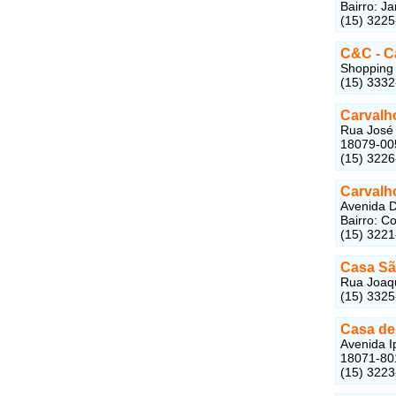
Bairro: J
(15) 322
C&C - C
Shopping 
(15) 333
Carvalh
Rua José 
18079-00
(15) 322
Carvalh
Avenida D
Bairro: C
(15) 322
Casa Sã
Rua Joaqu
(15) 332
Casa de 
Avenida I
18071-80
(15) 322