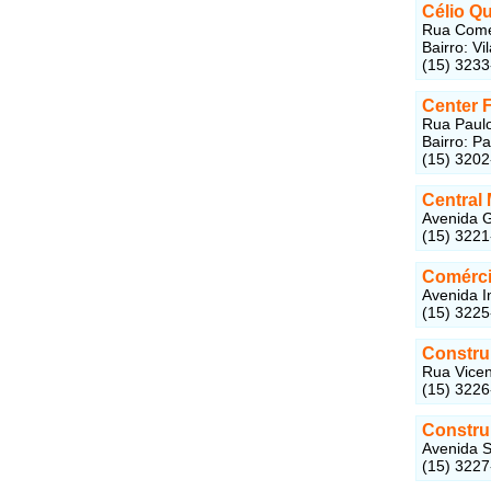
Célio Q
Rua Come
Bairro: V
(15) 323
Center 
Rua Paul
Bairro: P
(15) 320
Central 
Avenida G
(15) 322
Comérci
Avenida I
(15) 322
Constru
Rua Vicen
(15) 322
Constru
Avenida S
(15) 322