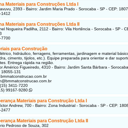
na Materiais para Construções Ltd
a I
tavuvu, 2393 - Bairro: Jardim Maria Prado - Sorocaba - SP - CEP: 180
6-1412
na Materiais para Construções Ltda
II
el Nogueira Padilha, 2112 - Bairro: Vila Hortência - Sorocaba - SP - C
3
7-7700
riais para Construção
létrico, hidráulico, ferragens, ferramentas, jardinagem e material básic
dra, cimento, tijolos, etc.). Equipe preparada para orientar e dar suport
tes. Entrega rápida na região.
r Américo Figueiredo, 4310 - Bairro: Jardim Santa Bárbara - Sorocaba
: 18055-131
w.bmmatconstrucao.com.br
bm@bmmatconstrucao.com.br
 (15) 3411-7220
(15) 99167-9280
erança Materiais para Construção Ltda
I
ictor Andrew, 700 - Bairro: Zona Industrial - Sorocaba - SP - CEP: 18
8-2477
erança Materiais para Construção Ltda II
rio Pedroso de Souza, 302