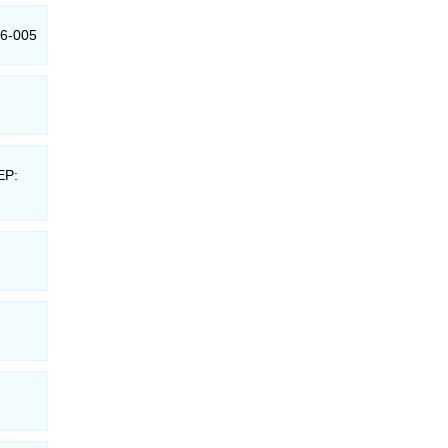
76-005
EP: