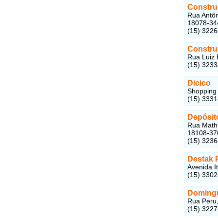
Constru
Rua Antôn
18078-34
(15) 322
Constru
Rua Luiz 
(15) 323
Dicico
Shopping 
(15) 333
Depósit
Rua Mathi
18108-37
(15) 323
Destak 
Avenida I
(15) 330
Domingu
Rua Peru,
(15) 322