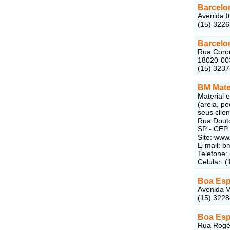
Barcelo
Avenida I
(15) 322
Barcelo
Rua Coron
18020-00
(15) 323
BM Mate
Material e
(areia, pe
seus clien
Rua Douto
SP - CEP
Site: ww
E-mail: 
Telefone:
Celular: 
Boa Esp
Avenida V
(15) 322
Boa Esp
Rua Rogé