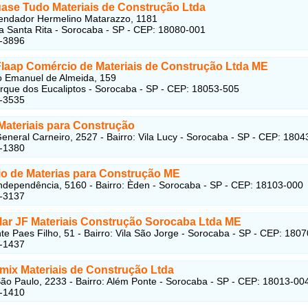
uase Tudo Materiais de Construção Ltda
ndador Hermelino Matarazzo, 1181
ila Santa Rita - Sorocaba - SP - CEP: 18080-001
3-3896
Flaap Comércio de Materiais de Construção Ltda ME
o Emanuel de Almeida, 159
arque dos Eucaliptos - Sorocaba - SP - CEP: 18053-505
2-3535
Materiais para Construção
eneral Carneiro, 2527 - Bairro: Vila Lucy - Sorocaba - SP - CEP: 180
1-1380
o de Materias para Construção ME
ndependência, 5160 - Bairro: Èden - Sorocaba - SP - CEP: 18103-000
5-3137
lar JF Materiais Construção Sorocaba Ltda ME
te Paes Filho, 51 - Bairro: Vila São Jorge - Sorocaba - SP - CEP: 180
6-1437
mix Materiais de Construção Ltda
ão Paulo, 2233 - Bairro: Além Ponte - Sorocaba - SP - CEP: 18013-00
7-1410