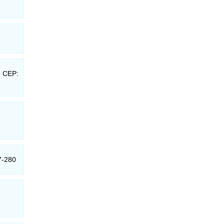
- CEP:
7-280