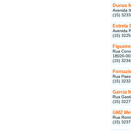
Dunas M
Avenida I
(15) 323
Estrela 
Avenida P
(15) 322
Figueir
Rua Coron
18020-00
(15) 323
Fornazi
Rua Paes 
(15) 323
Garcia M
Rua Gastã
(15) 322
GMZ Met
Rua Romão
(15) 323