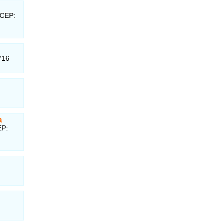
 CEP:
716
a
EP: