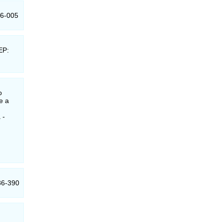
76-005
EP:
o
e a
 -
086-390