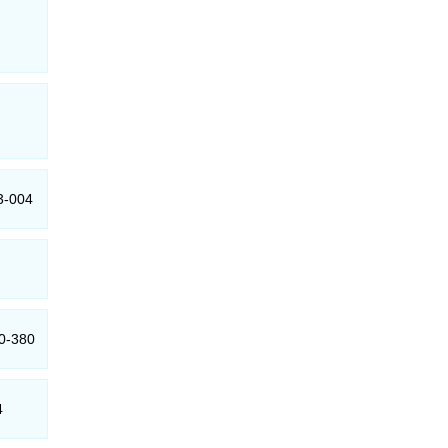
43-004
70-380
4