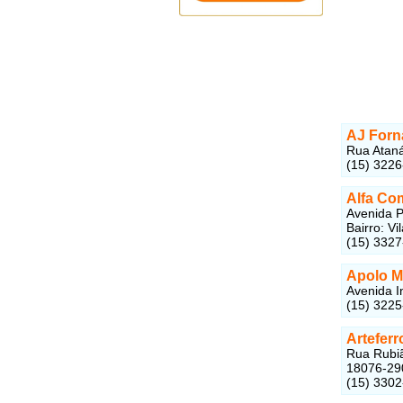
AJ Forna
Rua Ataná
(15) 322
Alfa Co
Avenida P
Bairro: V
(15) 332
Apolo M
Avenida I
(15) 322
Artefer
Rua Rubiã
18076-29
(15) 330