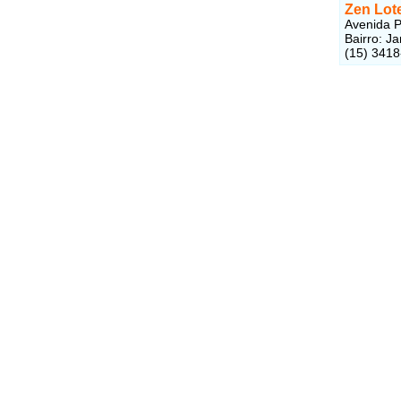
Zen Lot
Avenida P
Bairro: J
(15) 341