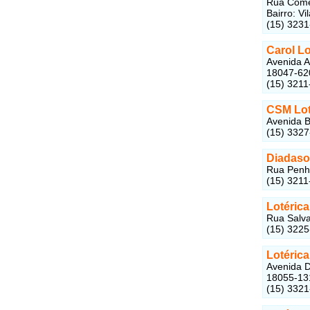
Rua Come
Bairro: V
(15) 323
Carol Lo
Avenida A
18047-62
(15) 3211
CSM Lot
Avenida B
(15) 332
Diadasor
Rua Penha
(15) 3211
Lotéric
Rua Salva
(15) 322
Lotérica
Avenida D
18055-13
(15) 332