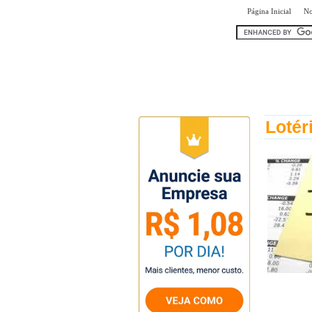
|
Página Inicial
No
encontr
Lotér