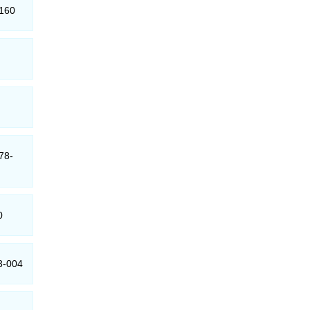
-160
78-
0
43-004