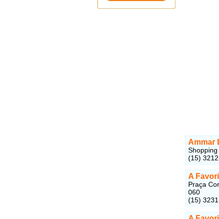
Ammar L
Shopping 
(15) 321
A Favori
Praça Cor
060
(15) 323
A Favori