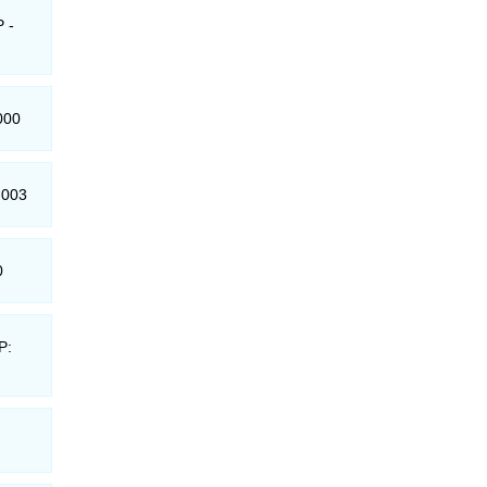
 -
000
-003
0
P: