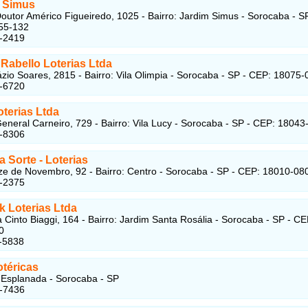
a Simus
outor Américo Figueiredo, 1025 - Bairro: Jardim Simus - Sorocaba - SP
55-132
7-2419
Rabello Loterias Ltda
zio Soares, 2815 - Bairro: Vila Olimpia - Sorocaba - SP - CEP: 18075-
6-6720
terias Ltda
eneral Carneiro, 729 - Bairro: Vila Lucy - Sorocaba - SP - CEP: 18043
1-8306
a Sorte
-
Loterias
e de Novembro, 92 - Bairro: Centro - Sorocaba - SP - CEP: 18010-08
1-2375
k Loterias Ltda
 Cinto Biaggi, 164 - Bairro: Jardim Santa Rosália - Sorocaba - SP - CE
0
-5838
otéricas
Esplanada - Sorocaba - SP
3-7436