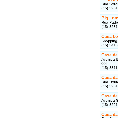
Rua Coron
(15) 323
Big Lot
Rua Padre
(15) 323
Casa Lo
Shopping 
(15) 341
Casa da 
Avenida I
005
(15) 3311
Casa da 
Rua Douto
(15) 323
Casa da 
Avenida G
(15) 322
Casa da 