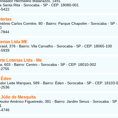
ndador Hermelino Matarazzo, 1491
ila Santa Rita - Sorocaba - SP - CEP: 18080-001
1-5422
terias
ntônio Carlos Comitre, 80 - Bairro: Parque Chapolim - Sorocaba - SP 
0
-7844
erias Ltda ME
rasil, 376 - Bairro: Vila Carvalho - Sorocaba - SP - CEP: 18065-100
7-5939
te Loterias Ltda - Me
, 603 - Bairro: Centro - Sorocaba - SP - CEP: 18010-002
-2755
a Éden
dor Leite Marques, 589 - Bairro: Èden - Sorocaba - SP - CEP: 18103-
5-2536
 Júlio de Mesquita
outor Américo Figueiredo, 381 - Bairro: Jardim Simus - Sorocaba - SP
1
1-4746