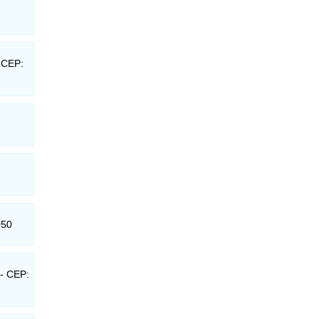
- CEP:
050
 - CEP: