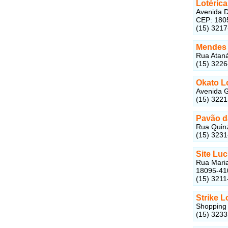
Lotéric
Avenida D
CEP: 180
(15) 321
Mendes 
Rua Ataná
(15) 322
Okato Lo
Avenida G
(15) 322
Pavão d
Rua Quinz
(15) 323
Site Luc
Rua Maria
18095-41
(15) 3211
Strike L
Shopping 
(15) 323