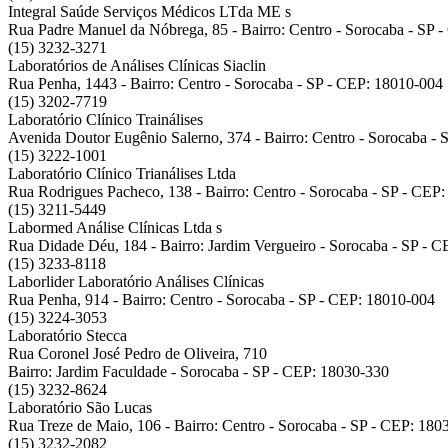
Integral Saúde Serviços Médicos LTda ME
s
Rua Padre Manuel da Nóbrega, 85 - Bairro: Centro - Sorocaba - SP 
(15) 3232-3271
Laboratórios de Análises Clínicas Siaclin
Rua Penha, 1443 - Bairro: Centro - Sorocaba - SP - CEP: 18010-004
(15) 3202-7719
Laboratório Clínico Trainálises
Avenida Doutor Eugênio Salerno, 374 - Bairro: Centro - Sorocaba -
(15) 3222-1001
Laboratório Clínico Trianálises Ltda
Rua Rodrigues Pacheco, 138 - Bairro: Centro - Sorocaba - SP - CEP
(15) 3211-5449
Labormed Análise Clínicas Ltda
s
Rua Didade Déu, 184 - Bairro: Jardim Vergueiro - Sorocaba - SP - 
(15) 3233-8118
Laborlider Laboratório Análises Clínicas
Rua Penha, 914 - Bairro: Centro - Sorocaba - SP - CEP: 18010-004
(15) 3224-3053
Laboratório Stecca
Rua Coronel José Pedro de Oliveira, 710
Bairro: Jardim Faculdade - Sorocaba - SP - CEP: 18030-330
(15) 3232-8624
Laboratório São Lucas
Rua Treze de Maio, 106 - Bairro: Centro - Sorocaba - SP - CEP: 180
(15) 3232-2082