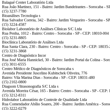
Balagué Center Laboratório Ltda
Rua João Martinez, 151 - Bairro: Jardim Bandeirantes - Sorocaba - 
(15) 3237-7780
Bioanálises Tecnologia
s
Rua Salvador Correia, 342 - Bairro: Jardim Vergueiro - Sorocaba - 
(15) 3224-4587
Biolabor Laboratório de Análises Clínicas S/C Ltda
Rua Penha, 1012 - Bairro: Centro - Sorocaba - SP - CEP: 18010-004
(15) 3231-8805
Bioclínica Laboratório de Análises Ltda
Rua Santa Clara, 230 - Bairro: Centro - Sorocaba - SP - CEP: 18035
(15) 3231-3868
Centro de Diagnóstico Incor
Rua José Maria Hannickel, 30 - Bairro: Jardim Portal da Colina - So
(15) 3011-6555
Centro Médico de Diagnósticos de Sorocaba
s
Avenida Presidente Juscelino Kubitschek Oliveira, 776
Bairro: Vila Marina Dias - Sorocaba - SP - CEP: 18031-480
(15) 2102-0800
Diagsom Ultrasonografia S/C Ltda
s
Avenida Moreira César, 165 - Bairro: Centro - Sorocaba - SP - CEP:
(15) 3212-8311
Hidrolabor Laboratório de Controle de Qualidade Ltda
Rua Comendador Abílio Soares, 200 - Bairro: Jardim América - Soro
(15) 3222-0279