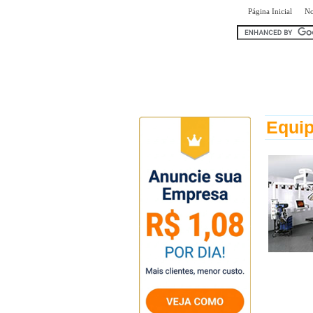
|
Página Inicial
No
encontr
Equip