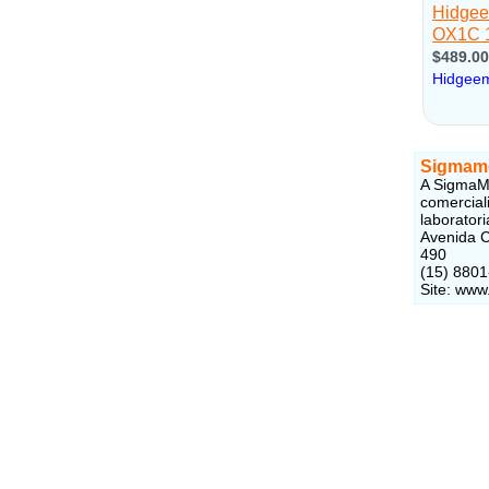
Sigmam
A SigmaMe
comercial
laboratori
Avenida C
490
(15) 880
Site: www