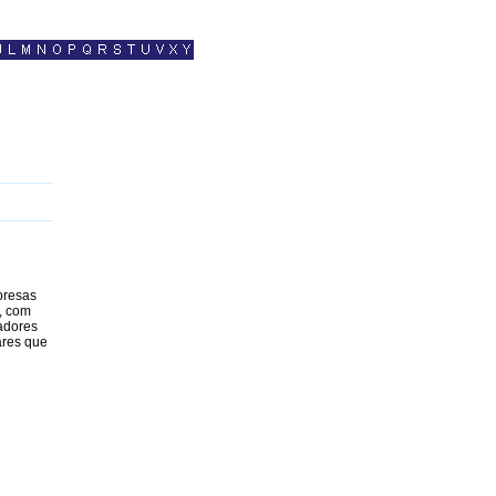
presas
, com
adores
ares que