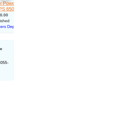
 e
8055-