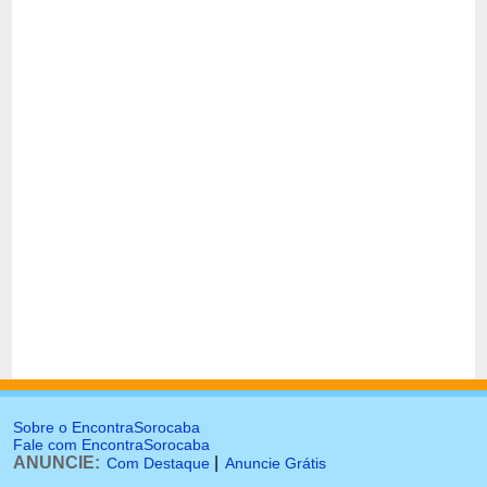
Sobre o EncontraSorocaba
Fale com EncontraSorocaba
ANUNCIE:
|
Com Destaque
Anuncie Grátis