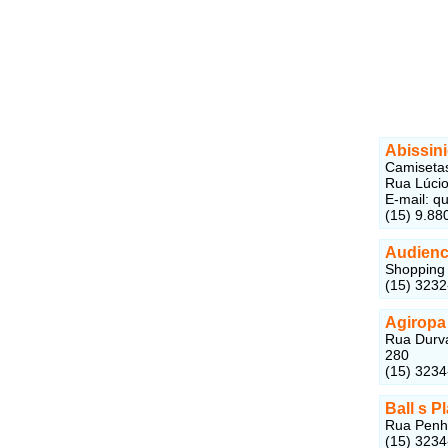
Abissin
Camisetas
Rua Lúcio
E-mail: q
(15) 9.88
Audienc
Shopping 
(15) 323
Agiropa
Rua Durva
280
(15) 323
Ball s 
Rua Penha
(15) 323