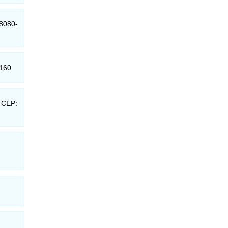
18080-
-160
- CEP: