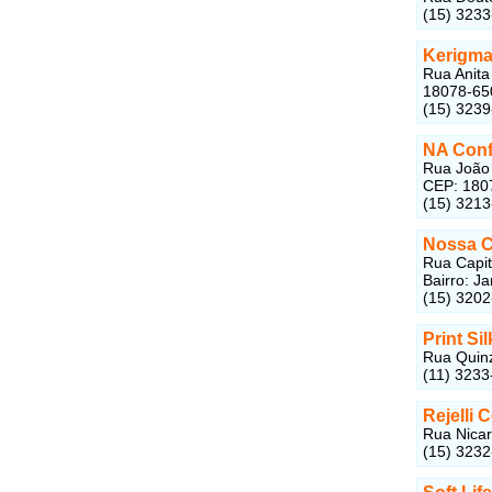
(15) 323
Kerigma
Rua Anita
18078-65
(15) 323
NA Con
Rua João 
CEP: 180
(15) 321
Nossa 
Rua Capit
Bairro: J
(15) 320
Print Sil
Rua Quinz
(11) 3233
Rejelli 
Rua Nicar
(15) 323