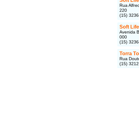
Soft Lif
Rua Alfre
220
(15) 3236
Soft Lif
Avenida B
000
(15) 323
Torra T
Rua Douto
(15) 321