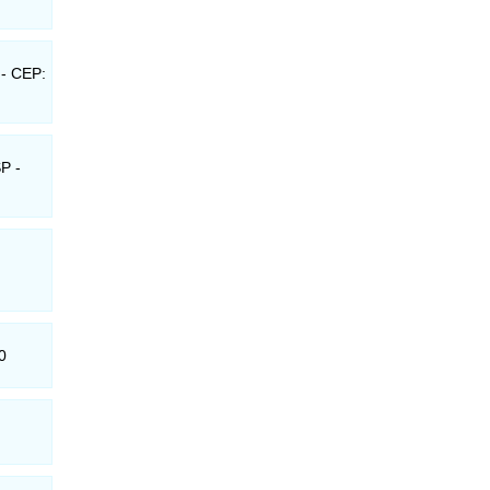
 - CEP:
P -
0