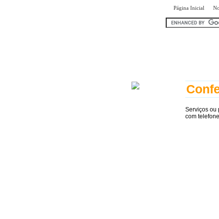
|
Página Inicial
No
encontr
Conf
Serviços ou
com telefon