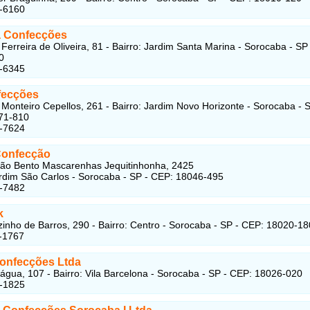
3-6160
 Confecções
 Ferreira de Oliveira, 81 - Bairro: Jardim Santa Marina - Sorocaba - SP
0
9-6345
fecções
Monteiro Cepellos, 261 - Bairro: Jardim Novo Horizonte - Sorocaba - S
71-810
3-7624
Confecção
ão Bento Mascarenhas Jequitinhonha, 2425
ardim São Carlos - Sorocaba - SP - CEP: 18046-495
2-7482
k
inho de Barros, 290 - Bairro: Centro - Sorocaba - SP - CEP: 18020-18
-1767
Confecções Ltda
água, 107 - Bairro: Vila Barcelona - Sorocaba - SP - CEP: 18026-020
2-1825