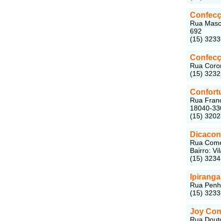
Confecç
Rua Masca
692
(15) 323
Confecç
Rua Coron
(15) 323
Confort
Rua Franc
18040-33
(15) 320
Dicacon
Rua Come
Bairro: V
(15) 323
Ipirang
Rua Penha
(15) 3233
Joy Con
Rua Douto