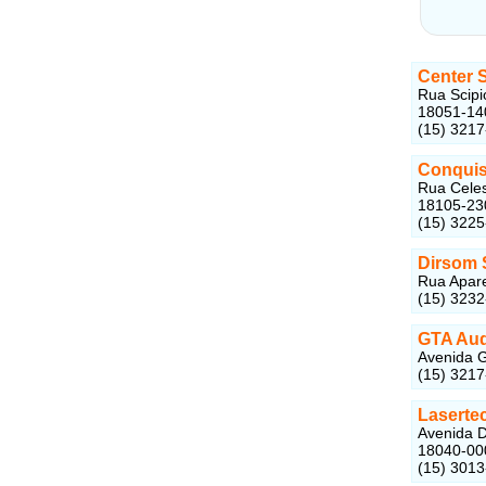
Center 
Rua Scipi
18051-14
(15) 321
Conquis
Rua Celes
18105-23
(15) 322
Dirsom 
Rua Apare
(15) 323
GTA Aud
Avenida G
(15) 321
Laserte
Avenida D
18040-00
(15) 301