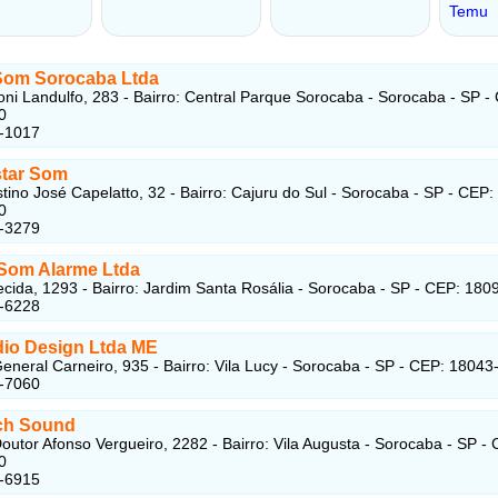
Som Sorocaba Ltda
oni Landulfo, 283 - Bairro: Central Parque Sorocaba - Sorocaba - SP -
0
7-1017
tar Som
tino José Capelatto, 32 - Bairro: Cajuru do Sul - Sorocaba - SP - CEP:
0
5-3279
Som Alarme Ltda
cida, 1293 - Bairro: Jardim Santa Rosália - Sorocaba - SP - CEP: 180
2-6228
io Design Ltda ME
eneral Carneiro, 935 - Bairro: Vila Lucy - Sorocaba - SP - CEP: 18043
7-7060
ch Sound
outor Afonso Vergueiro, 2282 - Bairro: Vila Augusta - Sorocaba - SP -
0
3-6915