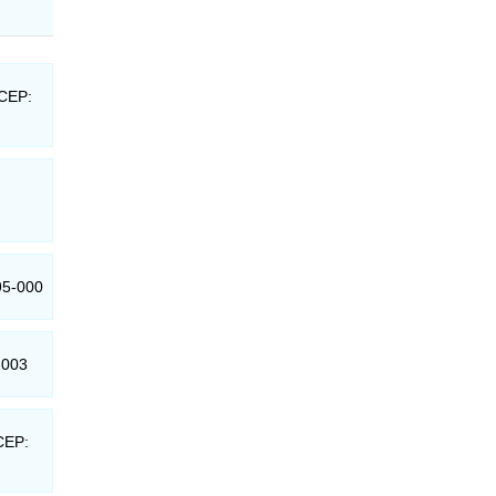
 CEP:
95-000
-003
 CEP: