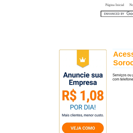
|
Página Inicial
No
encontr
Acess
Soro
Serviços ou
com telefon