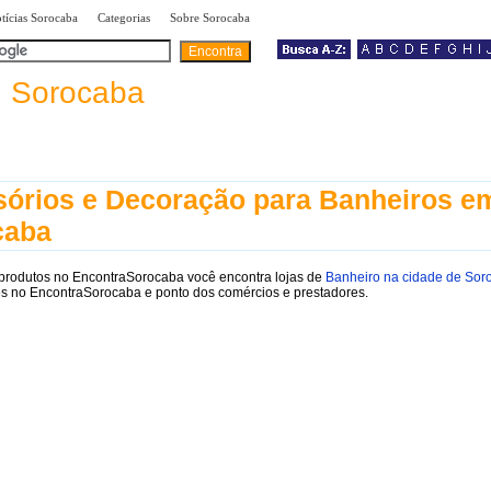
|
|
|
tícias Sorocaba
Categorias
Sobre Sorocaba
a
Sorocaba
órios e Decoração para Banheiros e
caba
 produtos no EncontraSorocaba você encontra lojas de
Banheiro na cidade de Sor
es no EncontraSorocaba e ponto dos comércios e prestadores.