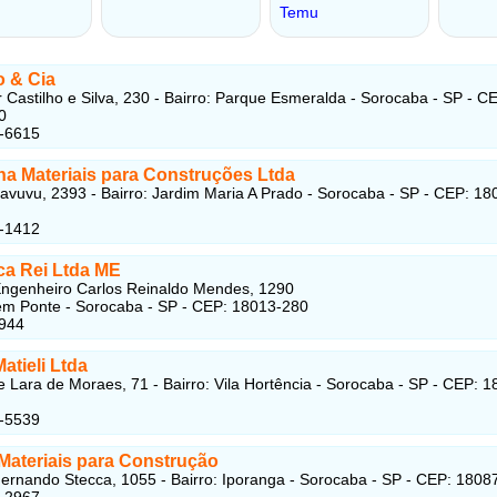
o & Cia
r Castilho e Silva, 230 - Bairro: Parque Esmeralda - Sorocaba - SP - C
0
7-6615
na Materiais para Construções Ltda
tavuvu, 2393 - Bairro: Jardim Maria A Prado - Sorocaba - SP - CEP: 18
6-1412
ca Rei Ltda ME
ngenheiro Carlos Reinaldo Mendes, 1290
lém Ponte - Sorocaba - SP - CEP: 18013-280
944
atieli Ltda
 Lara de Moraes, 71 - Bairro: Vila Hortência - Sorocaba - SP - CEP: 1
9-5539
Materiais para Construção
ernando Stecca, 1055 - Bairro: Iporanga - Sorocaba - SP - CEP: 1808
8-2967