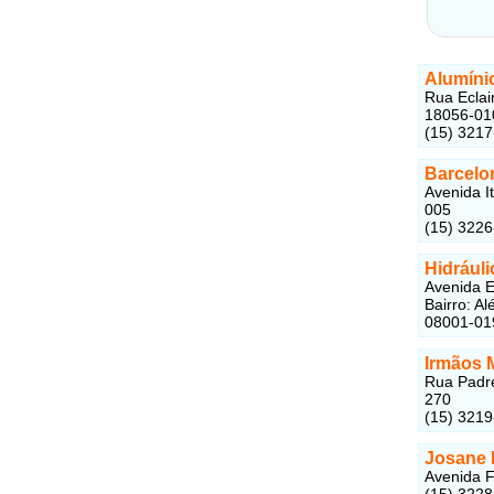
Alumíni
Rua Eclai
18056-01
(15) 321
Barcelo
Avenida I
005
(15) 322
Hidráuli
Avenida E
Bairro: A
08001-01
Irmãos M
Rua Padre
270
(15) 321
Josane 
Avenida F
(15) 322