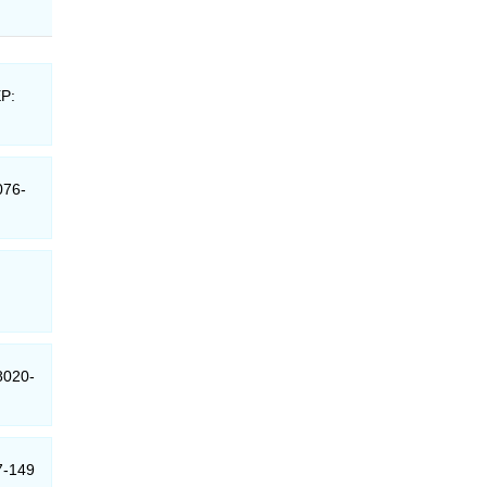
EP:
076-
8020-
7-149