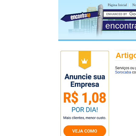
|
Página Inicial
No
encontr
Artig
Serviços ou
Sorocaba
co